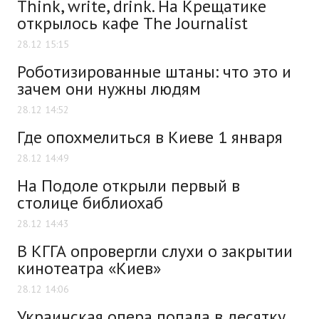
Think, write, drink. На Крещатике
открылось кафе The Journalist
28.12 15:15
Роботизированные штаны: что это и
зачем они нужны людям
28.12 14:52
Где опохмелиться в Киеве 1 января
28.12 14:49
На Подоле открыли первый в
столице библиохаб
28.12 14:43
В КГГА опровергли слухи о закрытии
кинотеатра «Киев»
28.12 14:06
Украинская опера попала в десятку