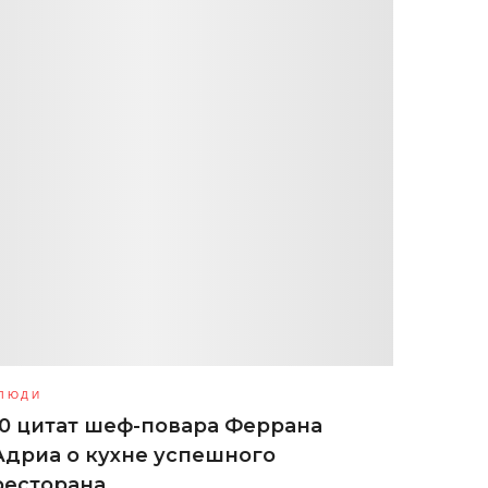
ЛЮДИ
10 цитат шеф-повара Феррана
Адриа о кухне успешного
ресторана