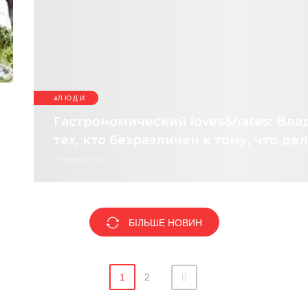
ЛЮДИ
Гастрономический loves&hates: Вл
тех, кто безразличен к тому, что де
25 Квітня 2013
БІЛЬШЕ НОВИН
1
2