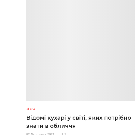
ЇЖА
Відомі кухарі у світі, яких потрібно
знати в обличчя
02 Листопада 2021
2