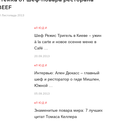
BEEF
0 Листопада 2013
ЛЮДИ
Шеф Режис Тригель в Киеве – ужин
à la carte и новое осенне меню в
Café …
20.09.2013
ЛЮДИ
Интервью: Ален Дюкасс – главный
шеф и ресторатор о гиде Мишлен,
Южной …
05.09.2013
ЛЮДИ
Знаменитые повара мира: 7 лучших
цитат Томаса Келлера