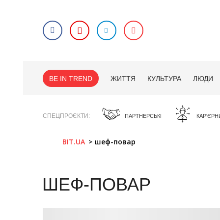
BE IN TREND
ЖИТТЯ
КУЛЬТУРА
ЛЮДИ
СПЕЦПРОЄКТИ
ПАРТНЕРСЬКІ
КАР'ЄРН
BIT.UA
шеф-повар
ШЕФ-ПОВАР