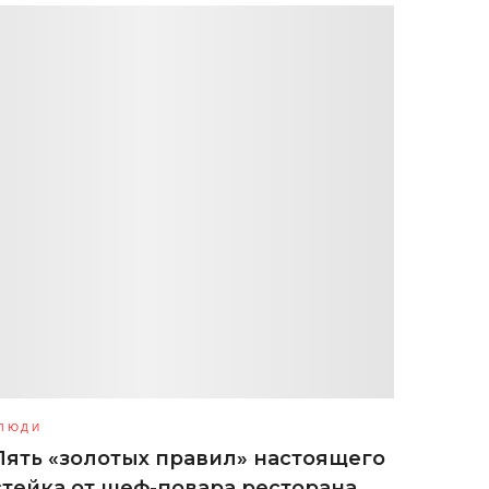
ЛЮДИ
Пять «золотых правил» настоящего
стейка от шеф-повара ресторана