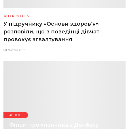
ЛІТЕРАТУРА
У підручнику «Основи здоров’я»
розповіли, що в поведінці дівчат
провокує зґвалтування
03 Лютого 2021
КІНО
Фільм про хлопчика з Донбасу