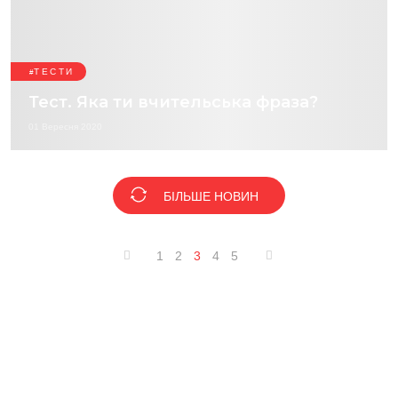
ТЕСТИ
Тест. Яка ти вчительська фраза?
01 Вересня 2020
БІЛЬШЕ НОВИН
1
2
3
4
5