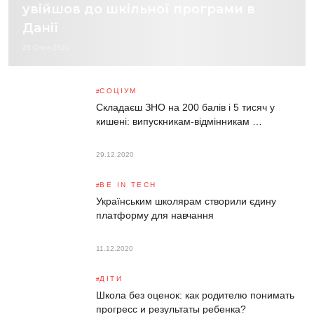
увійшов до шкільної програми в
Данії
29 Січня 2021
СОЦІУМ
Складаєш ЗНО на 200 балів і 5 тисяч у
кишені: випускникам-відмінникам …
29.12.2020
BE IN TECH
Українським школярам створили єдину
платформу для навчання
11.12.2020
ДІТИ
Школа без оценок: как родителю понимать
прогресс и результаты ребенка?