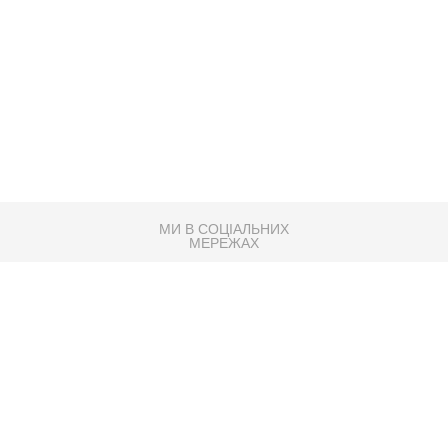
МИ В СОЦІАЛЬНИХ
МЕРЕЖАХ
83K
Розробка сайту
Партнер по SEO