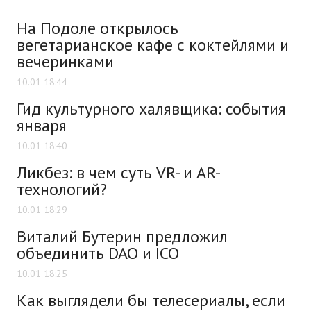
На Подоле открылось
вегетарианское кафе с коктейлями и
вечеринками
10.01 18:44
Гид культурного халявщика: события
января
10.01 18:40
Ликбез: в чем суть VR- и AR-
технологий?
10.01 18:29
Виталий Бутерин предложил
объединить DAO и ICO
10.01 18:25
Как выглядели бы телесериалы, если