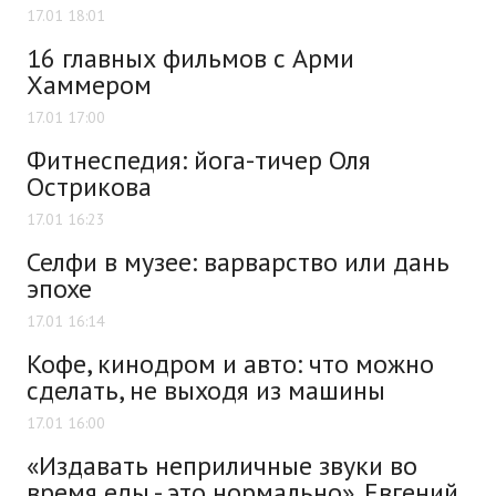
17.01 18:01
16 главных фильмов с Арми
Хаммером
17.01 17:00
Фитнеспедия: йога-тичер Оля
Острикова
17.01 16:23
Селфи в музее: варварство или дань
эпохе
17.01 16:14
Кофе, кинодром и авто: что можно
сделать, не выходя из машины
17.01 16:00
«Издавать неприличные звуки во
время еды - это нормально». Евгений