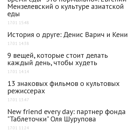
Мензелевский о культуре азиатской
еды
17.01 15:48
История о друге: Денис Варич и Кени
17.01 14:38
9 вещей, которые стоит делать
каждый день, чтобы худеть
17.01 14:14
13 знаковых фильмов о культовых
режиссерах
17.01 13:47
New friend every day: партнер фонда
"Таблеточки" Оля Шурупова
17.01 11:24