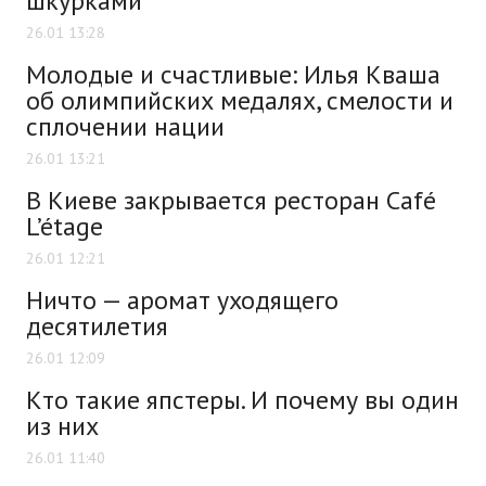
шкурками
26.01 13:28
Молодые и счастливые: Илья Кваша
об олимпийских медалях, смелости и
сплочении нации
26.01 13:21
В Киеве закрывается ресторан Café
L’étage
26.01 12:21
Ничто — аромат уходящего
десятилетия
26.01 12:09
Кто такие япстеры. И почему вы один
из них
26.01 11:40