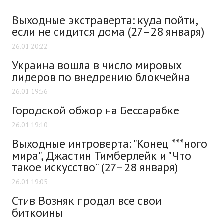
Выходные экстраверта: куда пойти,
если не сидится дома (27–28 января)
26.01 20:22
Украина вошла в число мировых
лидеров по внедрению блокчейна
26.01 19:56
Городской обжор на Бессарабке
26.01 19:10
Выходные интроверта: "Конец ***ного
мира", Джастин Тимберлейк и "Что
такое искусство" (27–28 января)
26.01 19:05
Стив Возняк продал все свои
биткоины