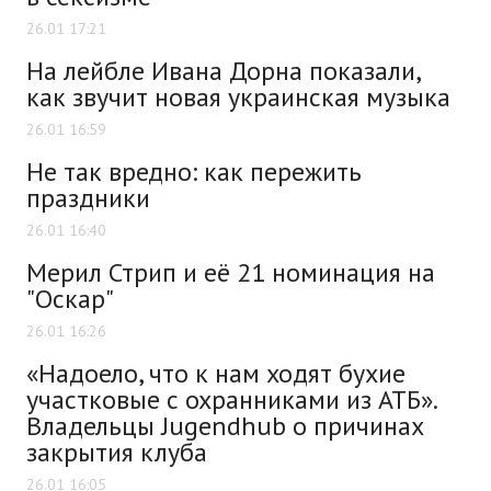
26.01 17:21
На лейбле Ивана Дорна показали,
как звучит новая украинская музыка
26.01 16:59
Не так вредно: как пережить
праздники
26.01 16:40
Мерил Стрип и её 21 номинация на
"Оскар"
26.01 16:26
«Надоело, что к нам ходят бухие
участковые с охранниками из АТБ».
Владельцы Jugendhub о причинах
закрытия клуба
26.01 16:05