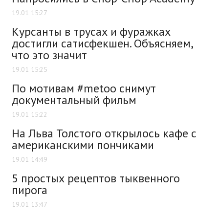
19.01 15:27
Курсанты в трусах и фуражках
достигли сатисфекшен. Объясняем,
что это значит
19.01 15:25
По мотивам #metoo снимут
документальный фильм
19.01 15:22
На Льва Толстого открылось кафе с
американскими пончиками
19.01 14:49
5 простых рецептов тыквенного
пирога
19.01 13:47