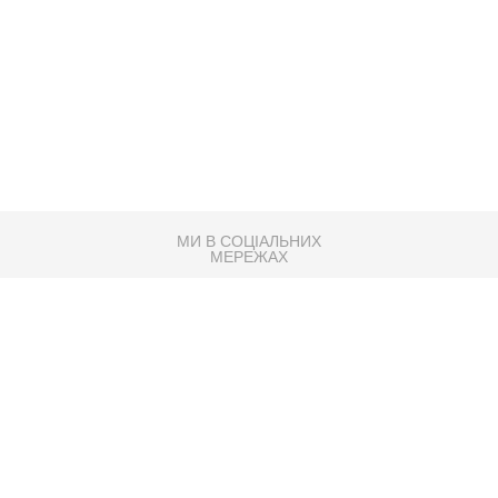
МИ В СОЦІАЛЬНИХ
МЕРЕЖАХ
83K
Розробка сайту
Партнер по SEO