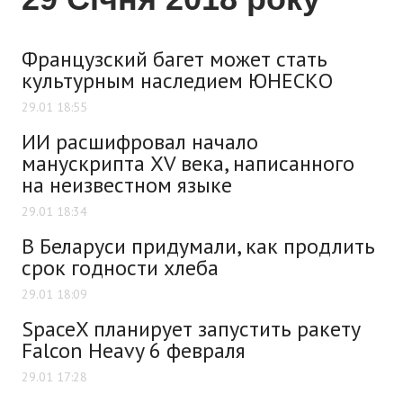
Французский багет может стать
культурным наследием ЮНЕСКО
29.01 18:55
ИИ расшифровал начало
манускрипта XV века, написанного
на неизвестном языке
29.01 18:34
В Беларуси придумали, как продлить
срок годности хлеба
29.01 18:09
SpaceX планирует запустить ракету
Falcon Heavy 6 февраля
29.01 17:28