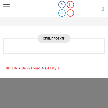
СПЕЦПРОЄКТИ
BIT.UA
Be in trend
Lifestyle