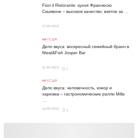
Fiori il Ristorante: кухня Франческо
Скьявоне – высокое качество, взятое за …
17.04.2013
МІСЦЯ
Дело вкуса: воскресный семейный бранч в
Meat&Fish Josper Bar
11.04.2013
1
МІСЦЯ
Дело вкуса: человечность, юмор и
харизма – гастрономические ралли Mille
…
14.03.2013
1