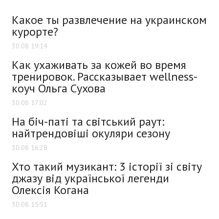
Какое ты развлечение на украинском
курорте?
30.08 19:14
Как ухаживать за кожей во время
тренировок. Рассказывает wellness-
коуч Ольга Сухова
30.08 17:02
На біч-паті та світський раут:
найтрендовіші окуляри сезону
30.08 16:28
Хто такий музикант: 3 історії зі світу
джазу від української легенди
Олексія Когана
30.08 15:51