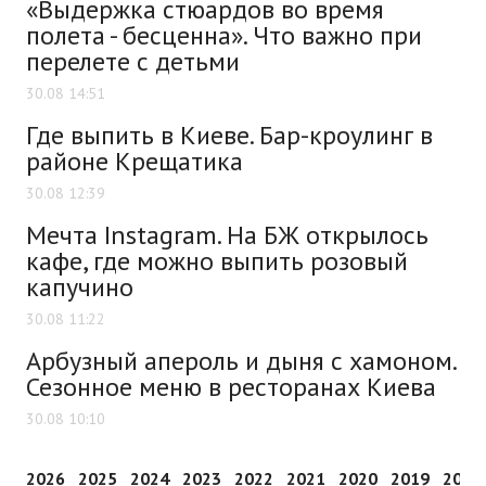
«Выдержка стюардов во время
полета - бесценна». Что важно при
перелете с детьми
30.08 14:51
Где выпить в Киеве. Бар-кроулинг в
районе Крещатика
30.08 12:39
Мечта Instagram. На БЖ открылось
кафе, где можно выпить розовый
капучино
30.08 11:22
Арбузный апероль и дыня с хамоном.
Сезонное меню в ресторанах Киева
30.08 10:10
2026
2025
2024
2023
2022
2021
2020
2019
2018