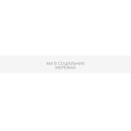
МИ В СОЦІАЛЬНИХ
МЕРЕЖАХ
83K
Розробка сайту
Партнер по SEO