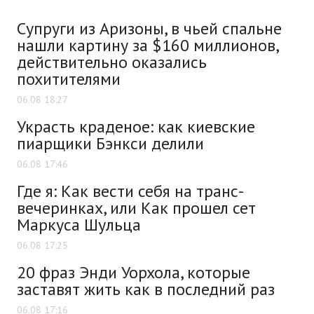
Супруги из Аризоны, в чьей спальне
нашли картину за $160 миллионов,
действительно оказались
похитителями
06.08 18:27
Украсть краденое: как киевские
пиарщики Бэнкси делили
06.08 17:46
Где я: Как вести себя на транс-
вечеринках, или Как прошел сет
Маркуса Шульца
06.08 17:25
20 фраз Энди Уорхола, которые
заставят жить как в последний раз
06.08 17:16